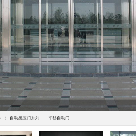
心
自动感应门系列
平移自动门
￤
￤