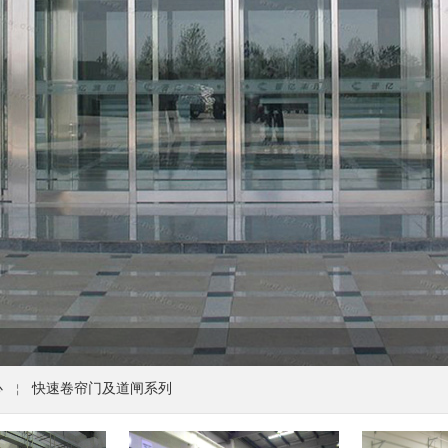
心
快速卷帘门及道闸系列
￤