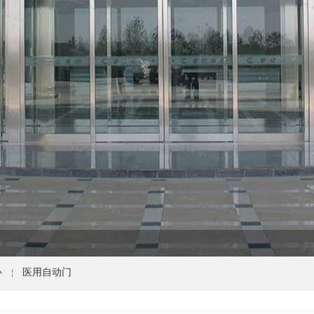
心
医用自动门
￤